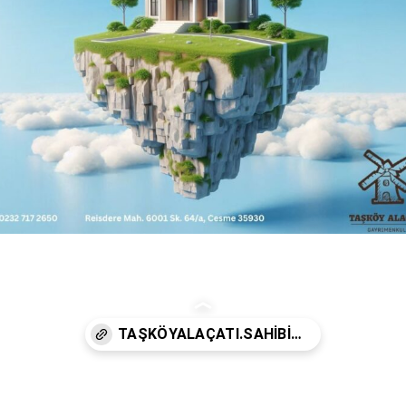
Açılıyor
https://taskoyalacatigayrimenkul.sahibinden.com/