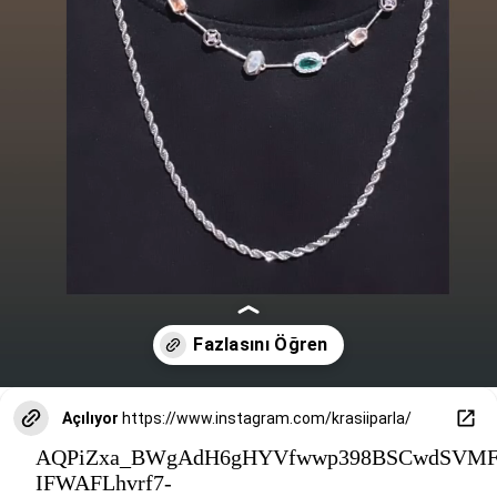
Açılıyor
https://www.instagram.com/krasiiparla/
AQPiZxa_BWgAdH6gHYVfwwp398BSCwdSVMF
IFWAFLhvrf7-