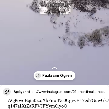
Açılıyor
https://www.instagram.com/01_mantimakarnacesme/
AQPtwoBqtat5zqXbFitoINc0CgvvEL7ed7GuwG
q147aIXtZaRFVJFYym0iyoQ