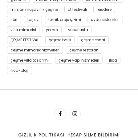
mimari müşavirlik çeşme
ot festivali
reisdere
sörf
taş ev
teknik proje çizimi
uydu sistemleri
villa mimarisi
yemek
yusuf usta
ÇEŞME FESTİVAL
çeşme balık
çeşme esnaf
çeşme mimarlık hizmetleri
çeşme restoran
çeşme villa tasarımı
çeşme yapı hizmetleri
ılıca
ılıca-plajı
GIZLILIK POLITIKASI
HESAP SILME BILDIRIMI