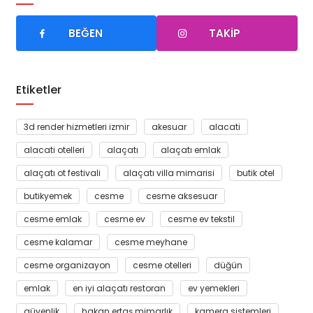
BEĞEN
TAKIP
Etiketler
3d render hizmetleri izmir
akesuar
alacati
alacati otelleri
alaçatı
alaçatı emlak
alaçatı ot festivali
alaçatı villa mimarisi
butik otel
butikyemek
cesme
cesme aksesuar
cesme emlak
cesme ev
cesme ev tekstil
cesme kalamar
cesme meyhane
cesme organizayon
cesme otelleri
düğün
emlak
en iyi alaçatı restoran
ev yemekleri
güvenlik
hakan ertaş mimarlık
kamera sistemleri