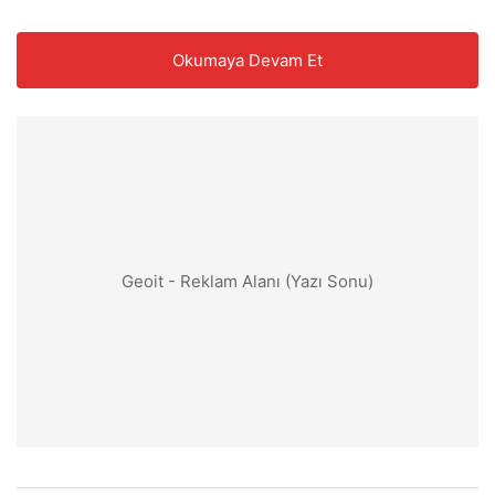
Okumaya Devam Et
Geoit - Reklam Alanı (Yazı Sonu)
Alaçatı Ot Festivali, yalnızca bir gastronomi buluşması
değil; Ege’nin doğayla kurduğu binlerce yıllık ilişkinin
günümüze taşınmış canlı bir yansımasıdır. İzmir’in
Çeşme ilçesine bağlı Alaçatı’da her yıl bahar aylarında
düzenlenen bu festival, bölgenin zengin bitki örtüsünü,
mutfak kültürünü ve yerel yaşam biçimini bir araya
getirir.