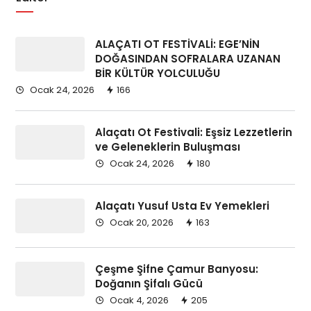
Cesmeilan.com’da yer alan işletmeler,
Çeşme, Alaçatı ve Ilıca’da arama yapan
binlerce kullanıcıya ulaşır.
ALAÇATI OT FESTİVALİ: EGE’NİN
Tanıtım, rehber ve içerik desteğiyle
kalıcı
DOĞASINDAN SOFRALARA UZANAN
BİR KÜLTÜR YOLCULUĞU
görünürlük
sağlanır.
Ocak 24, 2026
166
Cesmeilan.com farkı
Alaçatı Ot Festivali: Eşsiz Lezzetlerin
Diğerlerinin Yapamadığı Tek Şey
ve Geleneklerin Buluşması
Ocak 24, 2026
180
Alaçatı Yusuf Usta Ev Yemekleri
Ocak 20, 2026
163
Çeşme Şifne Çamur Banyosu:
Doğanın Şifalı Gücü
Ocak 4, 2026
205