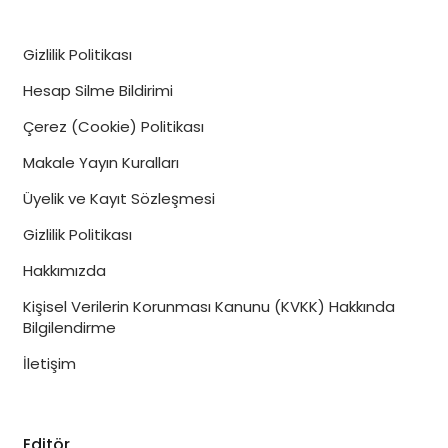
Neden Cesmeilan.com?
Gizlilik Politikası
Hesap Silme Bildirimi
Çeşme odaklı, yerel platform
Çerez (Cookie) Politikası
Makale Yayın Kuralları
Editoryal onaylı işletme tanıtımları
Üyelik ve Kayıt Sözleşmesi
Güncel haber ve blog içerikleri
Gizlilik Politikası
Hakkımızda
Topluluk odaklı yaklaşım
Kişisel Verilerin Korunması Kanunu (KVKK) Hakkında
Bilgilendirme
İşletmeniz İçin Görünürlük
İletişim
kalıcı görünürlük
Editör