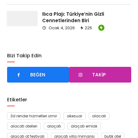
Ilıca Plajı: Türkiye’nin Gizli
Cennetlerinden Biri
Ocak 4, 2026
225
Bizi Takip Edin
BEĞEN
TAKIP
Etiketler
3d render hizmetleri izmir
akesuar
alacati
alacati otelleri
alaçatı
alaçatı emlak
alaçatı ot festivali
alaçatı villa mimarisi
butik otel