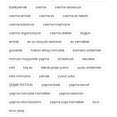
butikyemek
cesme
cesme aksesuar
cesme emlak
cesme ev
cesme ev tekstil
cesme kalamar
cesme meyhane
cesme organizayon
cesme otelleri
düğün
emlak
en iyi alaçatı restoran
ev yemekleri
güvenlik
hakan ertaş mimarlık
kamera sistemleri
mimari müşavirlik çeşme
ot festivali
reisdere
sörf
taş ev
teknik proje çizimi
uydu sistemleri
villa mimarisi
yemek
yusuf usta
ÇEŞME FESTİVAL
çeşme balık
çeşme esnaf
çeşme mimarlık hizmetleri
çeşme restoran
çeşme villa tasarımı
çeşme yapı hizmetleri
ılıca
ılıca-plajı