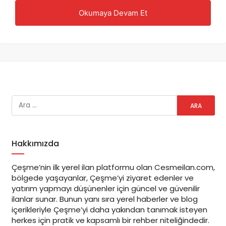
Okumaya Devam Et
yaşayan hikâyesi
Çeşme, Alaçatı ve Ilıca başta olmak üzere
bölgedeki işletmeleri, yerel yaşamı, güncel
gelişmeleri ve topluluk paylaşımlarını tek
bir çatı altında buluşturuyoruz.
Cesmeilan.com, yalnızca bir ilan platformu
değil;
Çeşme’nin dijital hafızasıdır
.
Hakkımızda
Çeşme’nin ilk yerel ilan platformu olan Cesmeilan.com,
bölgede yaşayanlar, Çeşme’yi ziyaret edenler ve
yatırım yapmayı düşünenler için güncel ve güvenilir
ilanlar sunar. Bunun yanı sıra yerel haberler ve blog
içerikleriyle Çeşme’yi daha yakından tanımak isteyen
herkes için pratik ve kapsamlı bir rehber niteliğindedir.