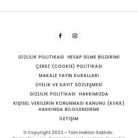
GIZLILIK POLITIKASI
HESAP SILME BILDIRIMI
ÇEREZ (COOKIE) POLITIKASI
MAKALE YAYIN KURALLARI
ÜYELIK VE KAYIT SÖZLEŞMESI
GIZLILIK POLITIKASI
HAKKIMIZDA
KIŞISEL VERILERIN KORUNMASI KANUNU (KVKK)
HAKKINDA BILGILENDIRME
İLETIŞIM
© Copyright 2023 – Tüm Hakları Saklıdır.