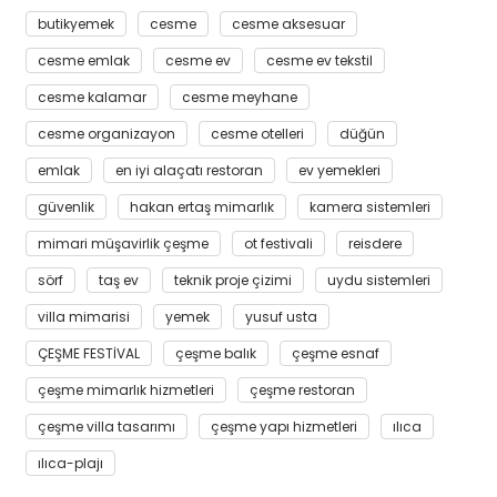
butikyemek
cesme
cesme aksesuar
cesme emlak
cesme ev
cesme ev tekstil
cesme kalamar
cesme meyhane
cesme organizayon
cesme otelleri
düğün
emlak
en iyi alaçatı restoran
ev yemekleri
güvenlik
hakan ertaş mimarlık
kamera sistemleri
mimari müşavirlik çeşme
ot festivali
reisdere
sörf
taş ev
teknik proje çizimi
uydu sistemleri
villa mimarisi
yemek
yusuf usta
ÇEŞME FESTİVAL
çeşme balık
çeşme esnaf
çeşme mimarlık hizmetleri
çeşme restoran
çeşme villa tasarımı
çeşme yapı hizmetleri
ılıca
ılıca-plajı