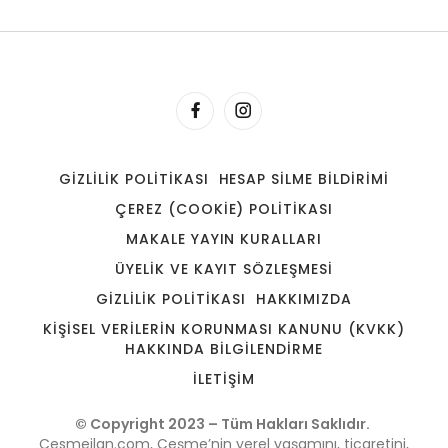
GIZLILIK POLITIKASI
HESAP SILME BILDIRIMI
ÇEREZ (COOKIE) POLITIKASI
MAKALE YAYIN KURALLARI
ÜYELIK VE KAYIT SÖZLEŞMESI
GIZLILIK POLITIKASI
HAKKIMIZDA
KIŞISEL VERILERIN KORUNMASI KANUNU (KVKK)
HAKKINDA BILGILENDIRME
İLETIŞIM
© Copyright 2023 – Tüm Hakları Saklıdır.
Cesmeilan.com, Çeşme’nin yerel yaşamını, ticaretini,