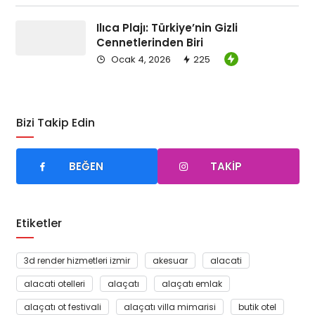
Ilıca Plajı: Türkiye’nin Gizli
Cennetlerinden Biri
Ocak 4, 2026
225
Bizi Takip Edin
BEĞEN
TAKIP
Etiketler
3d render hizmetleri izmir
akesuar
alacati
alacati otelleri
alaçatı
alaçatı emlak
alaçatı ot festivali
alaçatı villa mimarisi
butik otel