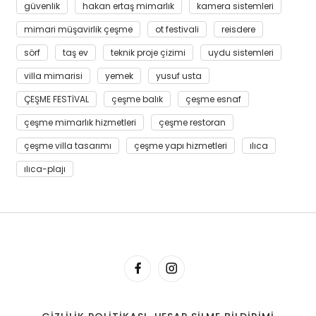
güvenlik
hakan ertaş mimarlık
kamera sistemleri
mimari müşavirlik çeşme
ot festivali
reisdere
sörf
taş ev
teknik proje çizimi
uydu sistemleri
villa mimarisi
yemek
yusuf usta
ÇEŞME FESTİVAL
çeşme balık
çeşme esnaf
çeşme mimarlık hizmetleri
çeşme restoran
çeşme villa tasarımı
çeşme yapı hizmetleri
ılıca
ılıca-plajı