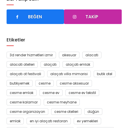
BEĞEN
TAKIP
Etiketler
3d render hizmetleri izmir
akesuar
alacati
alacati otelleri
alaçatı
alaçatı emlak
alaçatı ot festivali
alaçatı villa mimarisi
butik otel
butikyemek
cesme
cesme aksesuar
cesme emlak
cesme ev
cesme ev tekstil
cesme kalamar
cesme meyhane
cesme organizayon
cesme otelleri
düğün
emlak
en iyi alaçatı restoran
ev yemekleri