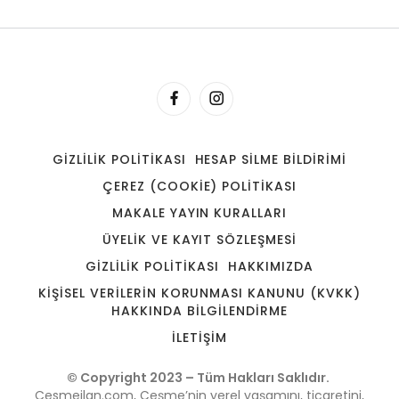
GIZLILIK POLITIKASI
HESAP SILME BILDIRIMI
ÇEREZ (COOKIE) POLITIKASI
MAKALE YAYIN KURALLARI
ÜYELIK VE KAYIT SÖZLEŞMESI
GIZLILIK POLITIKASI
HAKKIMIZDA
KIŞISEL VERILERIN KORUNMASI KANUNU (KVKK)
HAKKINDA BILGILENDIRME
İLETIŞIM
© Copyright 2023 – Tüm Hakları Saklıdır.
Cesmeilan.com, Çeşme’nin yerel yaşamını, ticaretini,