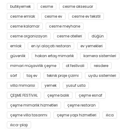
butikyemek
cesme
cesme aksesuar
cesme emlak
cesme ev
cesme ev tekstil
cesme kalamar
cesme meyhane
cesme organizayon
cesme otelleri
düğün
emlak
en iyi alaçatı restoran
ev yemekleri
güvenlik
hakan ertaş mimarlık
kamera sistemleri
mimari müşavirlik çeşme
ot festivali
reisdere
sörf
taş ev
teknik proje çizimi
uydu sistemleri
villa mimarisi
yemek
yusuf usta
ÇEŞME FESTİVAL
çeşme balık
çeşme esnaf
çeşme mimarlık hizmetleri
çeşme restoran
çeşme villa tasarımı
çeşme yapı hizmetleri
ılıca
ılıca-plajı