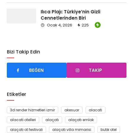
Ilıca Plajı: Türkiye’nin Gizli
Cennetlerinden Biri
Ocak 4, 2026
225
Bizi Takip Edin
BEĞEN
TAKIP
Etiketler
3d render hizmetleri izmir
akesuar
alacati
alacati otelleri
alaçatı
alaçatı emlak
alaçatı ot festivali
alaçatı villa mimarisi
butik otel