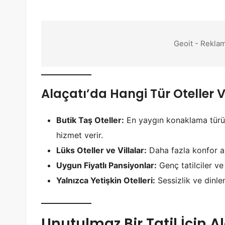
Geoit - Reklam
Alaçatı’da Hangi Tür Oteller 
Butik Taş Oteller:
En yaygın konaklama türüdü
hizmet verir.
Lüks Oteller ve Villalar:
Daha fazla konfor ar
Uygun Fiyatlı Pansiyonlar:
Genç tatilciler ve
Yalnızca Yetişkin Otelleri:
Sessizlik ve dinle
Unutulmaz Bir Tatil İçin Al