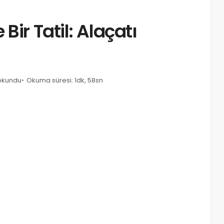
Bir Tatil: Alaçatı
okundu
Okuma süresi: 1dk, 58sn