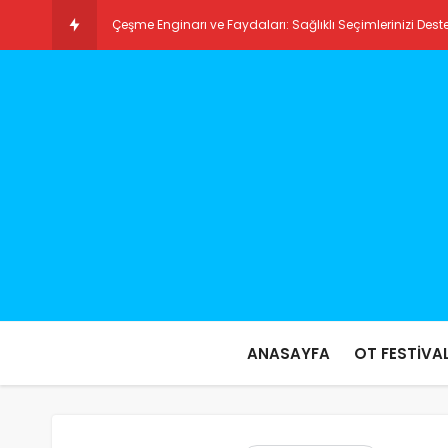
Çeşme Enginarı ve Faydaları: Sağlıklı Seçimlerinizi Dest
Ilıca Plajı: Türkiye’nin Gizli Cennetlerinden Biri
ANASAYFA
OT FESTİVAL