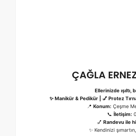
ÇAĞLA ERNEZ
Ellerinizde ışıltı,
✨ Manikür & Pedikür | 💅 Protez Tırnak 
📍
Konum:
Çeşme Mer
📞
İletişim:
0
💅
Randevu ile h
✨ Kendinizi şımartın, 