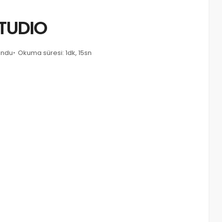
STUDIO
undu
Okuma süresi: 1dk, 15sn