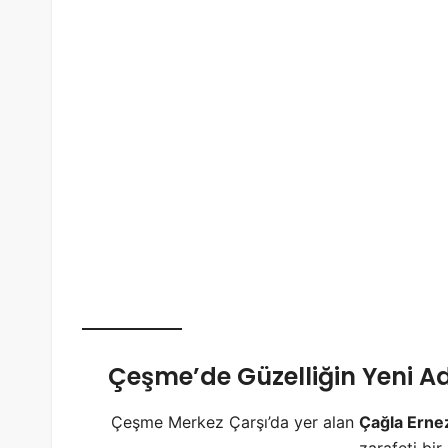
Çeşme’de Güzelliğin Yeni Ad
Çeşme Merkez Çarşı’da yer alan
Çağla Ernez
zarafeti bir