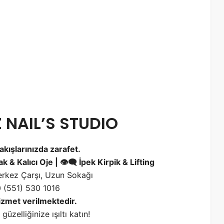
 NAIL’S STUDIO
 bakışlarınızda zarafet.
& Kalıcı Oje | 👁️‍🗨️ İpek Kirpik & Lifting
kez Çarşı, Uzun Sokağı
 (551) 530 1016
izmet verilmektedir.
güzelliğinize ışıltı katın!