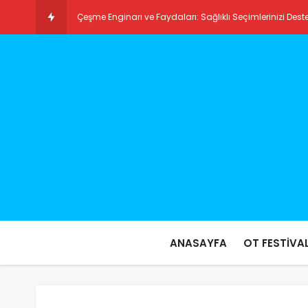
Çeşme Enginarı ve Faydaları: Sağlıklı Seçimlerinizi Dest
Ilıca Plajı: Türkiye’nin Gizli Cennetlerinden Biri
ANASAYFA
OT FESTİVAL