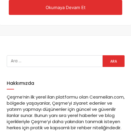
Okumaya Devam Et
çeşme emlak
çeşme-alaçatı-ılıca-dalyan-çiftlik-ovacık-ardıç-şifne-
reisdere-yalı-germiyan-ıldır
çeşme emlak
Hakkımızda
Çeşme’nin ilk yerel ilan platformu olan Cesmeilan.com,
bölgede yaşayanlar, Çeşme’yi ziyaret edenler ve
yatırım yapmayı düşünenler için güncel ve güvenilir
ilanlar sunar. Bunun yanı sıra yerel haberler ve blog
içerikleriyle Çeşme’yi daha yakından tanımak isteyen
herkes için pratik ve kapsamlı bir rehber niteliğindedir.