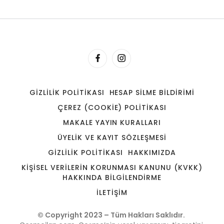
– Hizmet alanı 1
– Hizmet alanı 1
DETAYLI INCELE
GIZLILIK POLITIKASI
HESAP SILME BILDIRIMI
ÇEREZ (COOKIE) POLITIKASI
MAKALE YAYIN KURALLARI
ÜYELIK VE KAYIT SÖZLEŞMESI
Emlak
GIZLILIK POLITIKASI
HAKKIMIZDA
Örnek işletme 1
KIŞISEL VERILERIN KORUNMASI KANUNU (KVKK)
HAKKINDA BILGILENDIRME
-İlan örnek alanıdır
İLETIŞIM
-alt kısımdaki buton rengi,yönlendirilecek alan
özelleştirilebilir(Websitesi,whatsapp,telefon)
© Copyright 2023 – Tüm Hakları Saklıdır.