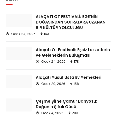
Emlak Yatırım Danışmanlık
Kybele Real Estate
ALAÇATI OT FESTİVALİ: EGE’NİN
DOĞASINDAN SOFRALARA UZANAN
– 25 yıl uluslararası finans deneyimi ve
BİR KÜLTÜR YOLCULUĞU
yöneticiliği
Ocak 24, 2026
163
-Gayrimenkul değerleme ve danışmanlık
hizmetleri
daha fazla…
Alaçatı Ot Festivali: Eşsiz Lezzetlerin
ve Geleneklerin Buluşması
Ocak 24, 2026
178
DETAYLI INCELE
Alaçatı Yusuf Usta Ev Yemekleri
Ocak 20, 2026
158
Çeşme Şifne Çamur Banyosu:
Doğanın Şifalı Gücü
Ocak 4, 2026
203