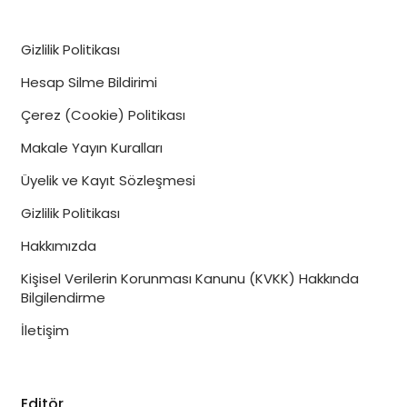
Gizlilik Politikası
Emlak Yatırım Danışmanlık
Hesap Silme Bildirimi
Taşköy Alaçatı
Çerez (Cookie) Politikası
Satılık ve kiralık
emlak portföylerimizle
,
Makale Yayın Kuralları
yatırım fırsatlarınızı en doğru şekilde
değerlendirin.
Üyelik ve Kayıt Sözleşmesi
Gizlilik Politikası
DETAYLI INCELE
Hakkımızda
Kişisel Verilerin Korunması Kanunu (KVKK) Hakkında
Bilgilendirme
İletişim
Editör