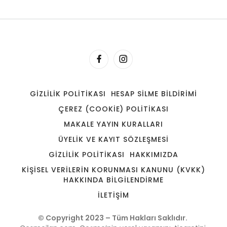
seramik/Fayans
isim soyisim
– yapılan işler 1
-yapılan işler 2
-yapılan işler 3
GIZLILIK POLITIKASI
HESAP SILME BILDIRIMI
daha fazla…
ÇEREZ (COOKIE) POLITIKASI
MAKALE YAYIN KURALLARI
DETAYLI INCELE
ÜYELIK VE KAYIT SÖZLEŞMESI
GIZLILIK POLITIKASI
HAKKIMIZDA
KIŞISEL VERILERIN KORUNMASI KANUNU (KVKK)
HAKKINDA BILGILENDIRME
İLETIŞIM
© Copyright 2023 – Tüm Hakları Saklıdır.