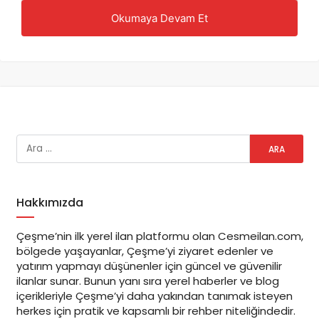
Okumaya Devam Et
çeşme seramik/Fayans
ustaları
çeşme-alaçatı-ılıca-dalyan-çiftlik-ovacık-ardıç-şifne-
reisdere-yalı-germiyan-ıldır
Hakkımızda
seramik/Fayans
Çeşme’nin ilk yerel ilan platformu olan Cesmeilan.com,
bölgede yaşayanlar, Çeşme’yi ziyaret edenler ve
yatırım yapmayı düşünenler için güncel ve güvenilir
ilanlar sunar. Bunun yanı sıra yerel haberler ve blog
seramik/Fayans
içerikleriyle Çeşme’yi daha yakından tanımak isteyen
isim soyisim
herkes için pratik ve kapsamlı bir rehber niteliğindedir.