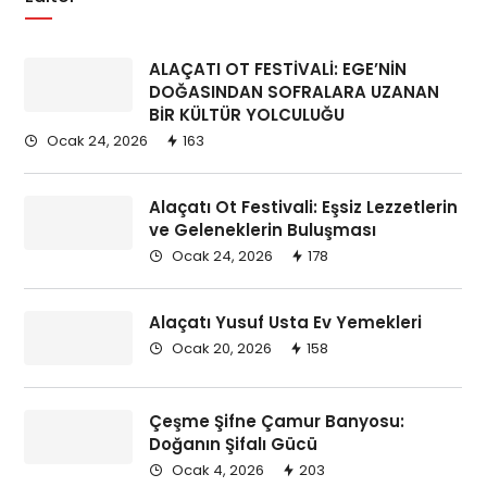
seramik/Fayans
ALAÇATI OT FESTİVALİ: EGE’NİN
isim soyisim
DOĞASINDAN SOFRALARA UZANAN
BİR KÜLTÜR YOLCULUĞU
– yapılan işler 1
Ocak 24, 2026
163
-yapılan işler 2
-yapılan işler 3
daha fazla…
Alaçatı Ot Festivali: Eşsiz Lezzetlerin
ve Geleneklerin Buluşması
Ocak 24, 2026
178
DETAYLI INCELE
Alaçatı Yusuf Usta Ev Yemekleri
seramik/Fayans
Ocak 20, 2026
158
isim soyisim
– yapılan işler 1
Çeşme Şifne Çamur Banyosu:
-yapılan işler 2
Doğanın Şifalı Gücü
-yapılan işler 3
Ocak 4, 2026
203