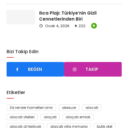
daha fazla…
Ilıca Plajı: Türkiye’nin Gizli
DETAYLI INCELE
Cennetlerinden Biri
Ocak 4, 2026
222
seramik/Fayans
isim soyisim
Bizi Takip Edin
– yapılan işler 1
-yapılan işler 2
BEĞEN
TAKIP
-yapılan işler 3
daha fazla…
Etiketler
DETAYLI INCELE
3d render hizmetleri izmir
akesuar
alacati
seramik/Fayans
alacati otelleri
alaçatı
alaçatı emlak
isim soyisim
alaçatı ot festivali
alaçatı villa mimarisi
butik otel