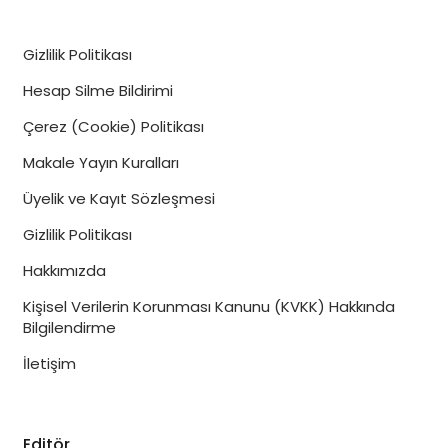
– yapılan işler 1
-yapılan işler 2
Gizlilik Politikası
-yapılan işler 3
Hesap Silme Bildirimi
daha fazla…
Çerez (Cookie) Politikası
DETAYLI INCELE
Makale Yayın Kuralları
Üyelik ve Kayıt Sözleşmesi
seramik/Fayans
Gizlilik Politikası
isim soyisim
Hakkımızda
– yapılan işler 1
Kişisel Verilerin Korunması Kanunu (KVKK) Hakkında
-yapılan işler 2
Bilgilendirme
-yapılan işler 3
İletişim
daha fazla…
DETAYLI INCELE
Editör