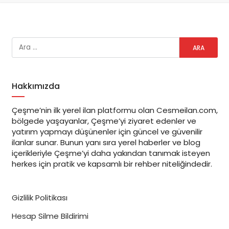
hanımeli
Çeşme’nin doğal güzellikleriyle iç içe bir lezzet
yolculuğu başlıyor!
Hanimeli Ev Yemekleri
, geleneksel
Türk mutfağının en özel tatlarını özenle hazırlayarak
Çeşme’ye gelen misafirlere ve yerel halkımıza sunuyor.
Zeytinyağlılar, soğuk mezeler, el açması mantılar,
Hakkımızda
taptaze fırın yemekleri ve mis gibi tatlı çeşitleriyle
evinizdeki sıcaklığı aratmayacak bir deneyim yaşayın.
Çeşme’nin ilk yerel ilan platformu olan Cesmeilan.com,
bölgede yaşayanlar, Çeşme’yi ziyaret edenler ve
Doğallığı ve lezzeti ön planda tutan Hanimeli Ev
yatırım yapmayı düşünenler için güncel ve güvenilir
ilanlar sunar. Bunun yanı sıra yerel haberler ve blog
Yemekleri, özel siparişler alarak her damak zevkine
içerikleriyle Çeşme’yi daha yakından tanımak isteyen
uygun tatlar sunuyor. Çeşme’nin ruhuna uygun, sağlıklı
herkes için pratik ve kapsamlı bir rehber niteliğindedir.
ve lezzetli yemeklerle sofralarınızı donatmak için
siparişlerinizi
Instagram DM
üzerinden iletebilirsiniz.
Gizlilik Politikası
Çeşme’de ev yemeği lezzetini keşfetmek ve
Hesap Silme Bildirimi
sevdiklerinizle unutulmaz bir sofra kurmak için