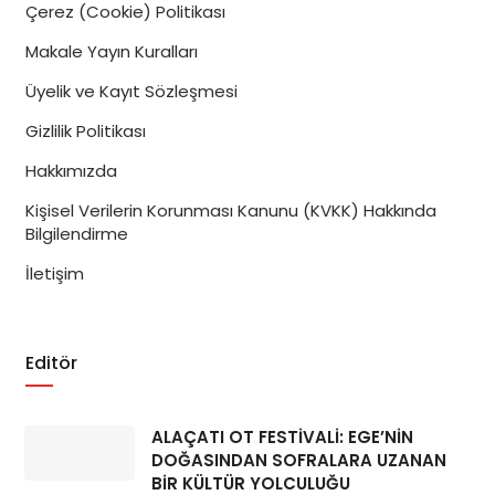
Hanimeli Ev Yemekleri
’ni tercih edin!
Çerez (Cookie) Politikası
Makale Yayın Kuralları
Üyelik ve Kayıt Sözleşmesi
Geoit - Reklam Alanı (Yazı Sonu)
Gizlilik Politikası
Hakkımızda
Kişisel Verilerin Korunması Kanunu (KVKK) Hakkında
Bilgilendirme
İletişim
Editör
ALAÇATI OT FESTİVALİ: EGE’NİN
DOĞASINDAN SOFRALARA UZANAN
BİR KÜLTÜR YOLCULUĞU