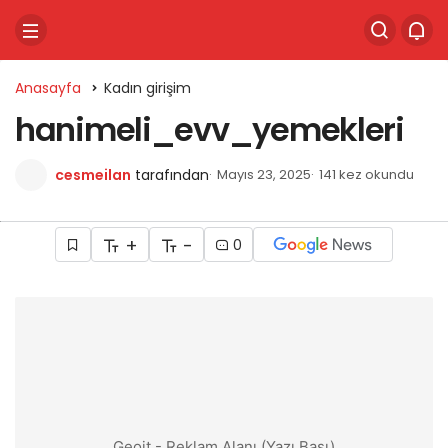
Anasayfa
Kadın girişim
hanimeli_evv_yemekleri
cesmeilan
tarafından
Mayıs 23, 2025
141 kez okundu
+
-
0
Geoit - Reklam Alanı (Yazı Başı)