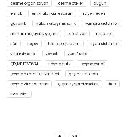
cesme organizayon
cesme otelleri
düğün
emlak
en iyi alaçatı restoran
ev yemekleri
güvenlik
hakan ertaş mimarlık
kamera sistemleri
mimari müşavirlik çeşme
ot festivali
reisdere
sörf
taş ev
teknik proje çizimi
uydu sistemleri
villa mimarisi
yemek
yusuf usta
ÇEŞME FESTİVAL
çeşme balık
çeşme esnaf
çeşme mimarlık hizmetleri
çeşme restoran
çeşme villa tasarımı
çeşme yapı hizmetleri
ılıca
ılıca-plajı