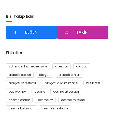
Bizi Takip Edin
BEĞEN
TAKIP
Bu gönderiyi Instagram'da gör
Etiketler
3d render hizmetleri izmir
akesuar
alacati
alacati otelleri
alaçatı
alaçatı emlak
alaçatı ot festivali
alaçatı villa mimarisi
butik otel
butikyemek
cesme
cesme aksesuar
@hanimeli_evv_yemekleri'in paylaştığı bir gönderi
cesme emlak
cesme ev
cesme ev tekstil
cesme kalamar
cesme meyhane