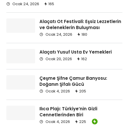
Ocak 24, 2026
165
Bu gönderiyi Instagram'da gör
Alaçatı Ot Festivali: Eşsiz Lezzetlerin
ve Geleneklerin Buluşması
Ocak 24, 2026
180
Alaçatı Yusuf Usta Ev Yemekleri
Ocak 20, 2026
162
@hanimeli_evv_yemekleri'in paylaştığı bir gönderi
Çeşme Şifne Çamur Banyosu:
Doğanın Şifalı Gücü
Ocak 4, 2026
205
Ilıca Plajı: Türkiye’nin Gizli
Cennetlerinden Biri
Ocak 4, 2026
225