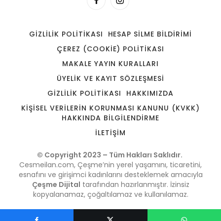
GIZLILIK POLITIKASI
HESAP SILME BILDIRIMI
ÇEREZ (COOKIE) POLITIKASI
MAKALE YAYIN KURALLARI
ÜYELIK VE KAYIT SÖZLEŞMESI
GIZLILIK POLITIKASI
HAKKIMIZDA
KIŞISEL VERILERIN KORUNMASI KANUNU (KVKK)
HAKKINDA BILGILENDIRME
İLETIŞIM
© Copyright 2023 – Tüm Hakları Saklıdır.
Cesmeilan.com, Çeşme’nin yerel yaşamını, ticaretini,
esnafını ve girişimci kadınlarını desteklemek amacıyla
Çeşme Dijital
tarafından hazırlanmıştır. İzinsiz
kopyalanamaz, çoğaltılamaz ve kullanılamaz.