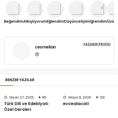
Beğendim
Alkışlıyorum
Eğlendim
Düşünceliyim
İğrendim
Üzül
YAZARIN PROFILI
cesmeilan
BENZER YAZILAR
Nisan 27, 2025
85
Mayıs 8, 2025
126
Türk Dili ve Edebiyatı
evcealacati
Özel Dersleri