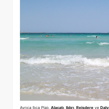
Ayrıca Ilıca Plajı,
Alaçatı
,
Ildırı
,
Reisdere
ve
Daly