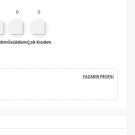
0
0
ndim
Üzüldüm
Çok Kızdım
YAZARIN PROFILI