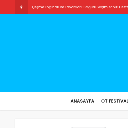
Çeşme Enginarı ve Faydaları: Sağlıklı Seçimlerinizi Dest
Ilıca Plajı: Türkiye’nin Gizli Cennetlerinden Biri
ANASAYFA
OT FESTİVAL