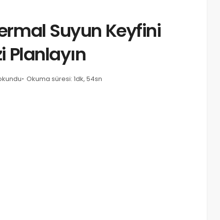
Termal Suyun Keyfini
zi Planlayın
 okundu
Okuma süresi: 1dk, 54sn