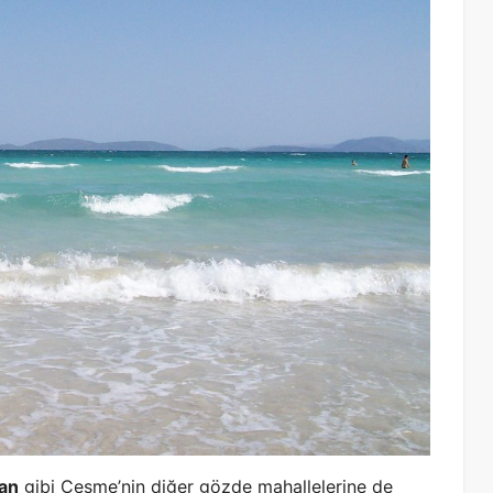
an
gibi Çeşme’nin diğer gözde mahallelerine de