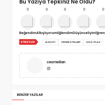
Bu Yazıya Tepkiniz Ne Oldu?
0
0
0
0
0
Beğendim
Alkışlıyorum
Eğlendim
Düşünceliyim
İğre
ETIKETLER
ALACATI
CESME OTELLERI
ILICA-PLAJI
cesmeilan
BENZER YAZILAR