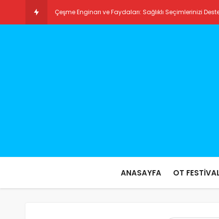
Çeşme Enginarı ve Faydaları: Sağlıklı Seçimlerinizi Dest
Ilıca Plajı: Türkiye’nin Gizli Cennetlerinden Biri
ANASAYFA
OT FESTİVAL