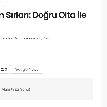
r
 Sırları: Doğru Olta ile
 okundu
Okuma süresi: 1dk, 14sn
0
 Alanı (Yazı Sonu)