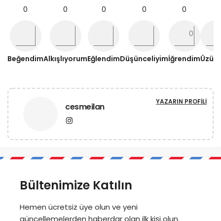
0
0
0
0
0
0
Beğendim
Alkışlıyorum
Eğlendim
Düşünceliyim
İğrendim
Üzül
YAZARIN PROFILI
cesmeilan
Bültenimize Katılın
Hemen ücretsiz üye olun ve yeni
güncellemelerden haberdar olan ilk kişi olun.