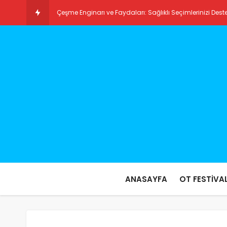
Çeşme Enginarı ve Faydaları: Sağlıklı Seçimlerinizi Dest
Ilıca Plajı: Türkiye’nin Gizli Cennetlerinden Biri
ANASAYFA
OT FESTİVAL