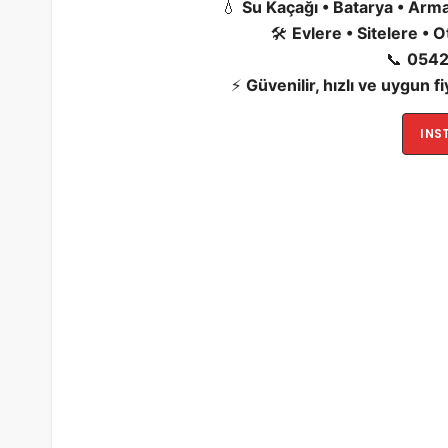
💧
Su Kaçağı • Batarya • Armat
🛠️
Evlere • Sitelere • 
📞
0542
⚡
Güvenilir, hızlı ve uygun f
INS